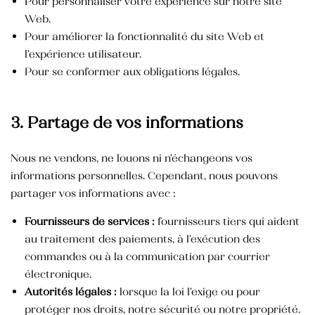
Pour personnaliser votre expérience sur notre site
Web.
Huile Végétale d’Argan
Pour améliorer la fonctionnalité du site Web et
50,000
TND
l’expérience utilisateur.
Huile des pépins de
figue de barbarie
Pour se conformer aux obligations légales.
145,000
TND
Crème pour les mains
3. Partage de vos informations
Nous ne vendons, ne louons ni n’échangeons vos
Blush Naturel Éclat de Roses
informations personnelles. Cependant, nous pouvons
partager vos informations avec :
Fournisseurs de services :
fournisseurs tiers qui aident
au traitement des paiements, à l’exécution des
commandes ou à la communication par courrier
électronique.
Autorités légales :
lorsque la loi l’exige ou pour
protéger nos droits, notre sécurité ou notre propriété.