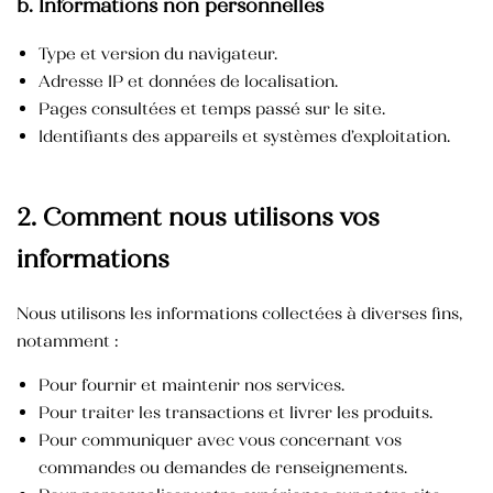
b. Informations non personnelles
Type et version du navigateur.
Adresse IP et données de localisation.
Catégories de soins du Corps
Pages consultées et temps passé sur le site.
Identifiants des appareils et systèmes d’exploitation.
Catégories de soins du visage
Huile Végétale d’Argan
2. Comment nous utilisons vos
HV des pépins de figue de barbarie
informations
Nous utilisons les informations collectées à diverses fins,
notamment :
Pour fournir et maintenir nos services.
Pour traiter les transactions et livrer les produits.
Pour communiquer avec vous concernant vos
commandes ou demandes de renseignements.