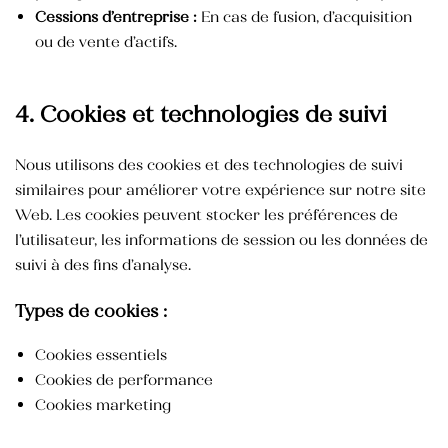
Cessions d’entreprise :
En cas de fusion, d’acquisition
Crème mains et ongles
ou de vente d’actifs.
35,000
TND
Blush
4. Cookies et technologies de suivi
25,000
TND
Crème pour les mains anti-tâche
Nous utilisons des cookies et des technologies de suivi
similaires pour améliorer votre expérience sur notre site
Web. Les cookies peuvent stocker les préférences de
l’utilisateur, les informations de session ou les données de
suivi à des fins d’analyse.
Types de cookies :
Cookies essentiels
Cookies de performance
Cookies marketing