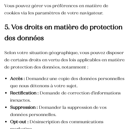
Crème mains anti-tâche
Vous pouvez gérer vos préférences en matière de
40,000
TND
cookies via les paramètres de votre navigateur.
5. Vos droits en matière de protection
des données
Selon votre situation géographique, vous pouvez disposer
de certains droits en vertu des lois applicables en matière
de protection des données, notamment :
Accès :
Demandez une copie des données personnelles
que nous détenons à votre sujet.
Rectification :
Demande de correction d’informations
inexactes.
Suppression :
Demander la suppression de vos
données personnelles.
Opt-out :
Désinscription des communications
marketing.