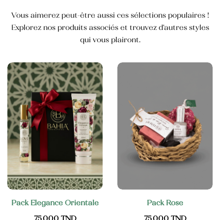
Crème mains et ongles
Vous aimerez peut-être aussi ces sélections populaires !
35,000
TND
Explorez nos produits associés et trouvez d'autres styles
qui vous plairont.
Blush
25,000
TND
Crème pour les mains anti-tâche
Pack Elegance Orientale
Pack Rose
75,000
TND
75,000
TND