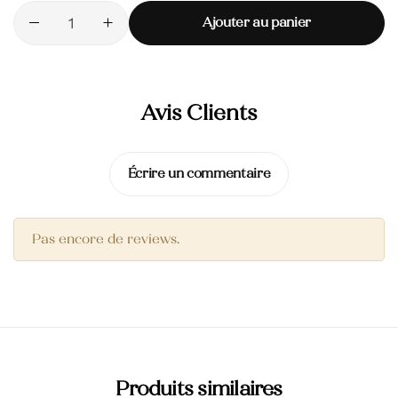
Ajouter au panier
Huile Végétale d’Argan
50,000
TND
Huile des pépins de
figue de barbarie
Avis Clients
145,000
TND
Crème pour les mains
Écrire un commentaire
Blush Naturel Éclat de Roses
Pas encore de reviews.
Produits similaires