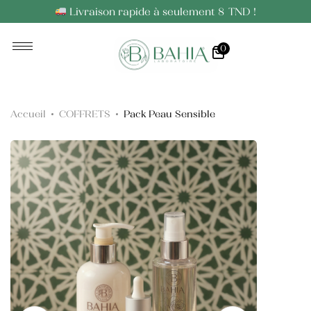
Livraison rapide à seulement 8 TND !
0
Huiles Essentielles
Huiles Végétales
Accueil
COFFRETS
Pack Peau Sensible