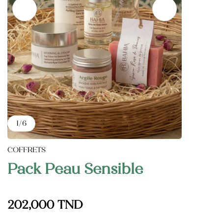
Catégories de soins du Corps
Catégories de soins du visage
Huile Végétale d’Argan
HV des pépins de figue de barbarie
1
/
6
COFFRETS
Pack Peau Sensible
202,000
TND