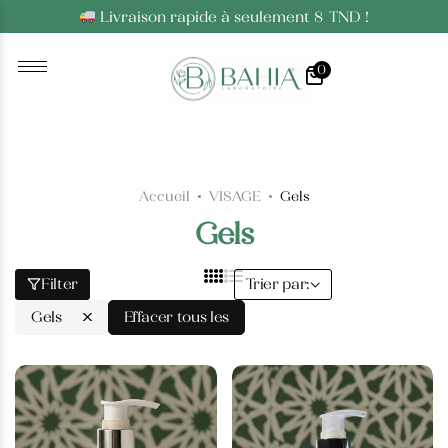
Livraison rapide à seulement 8 TND !
Huiles Essentielles
0
Huiles Essentielles
Huiles Végétales
Huiles Végétales
Accueil
VISAGE
Gels
Gels
Filter
Trier par:
Gels
Effacer tous les