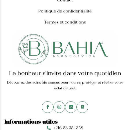
Masque
Huile Végétale d’Argan
Politique de confidentialité
Produits Hammam
50,000
TND
Termes et conditions
Huile des pépins de
figue de barbarie
Savons
145,000
TND
Crème pour les mains
Serums
Huile Végétale d’Argan
Blush Naturel Éclat de Roses
Le bonheur s’invite dans votre quotidien
Découvrez des soins bio conçus pour nourrir, protéger et révéler votre
Huile des pépins de
éclat naturel.
figue de barbarie
145,000
TND
Informations utiles
+216 53 351 358