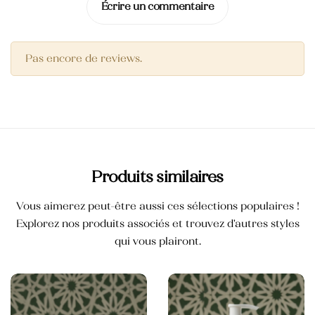
Écrire un commentaire
Crème mains et ongles
35,000
TND
Pas encore de reviews.
Blush
25,000
TND
Crème pour les mains anti-tâche
Produits similaires
Vous aimerez peut-être aussi ces sélections populaires !
Explorez nos produits associés et trouvez d'autres styles
qui vous plairont.