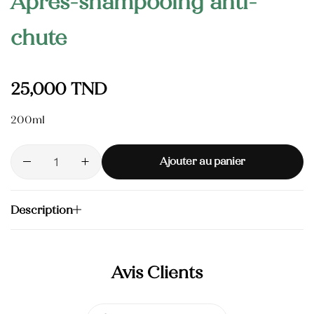
Après-shampooing anti-
Huile Végétale d’Argan
chute
50,000
TND
Huile des pépins de
figue de barbarie
25,000
TND
145,000
TND
Crème pour les mains
200ml
Blush Naturel Éclat de Roses
Ajouter au panier
Description
Avis Clients