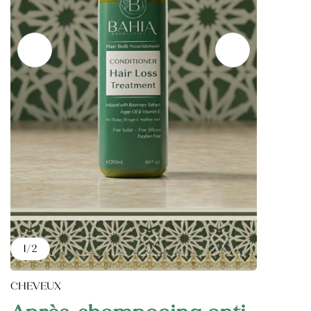
Catégories de soins du Corps
Catégories de soins du visage
Huile Végétale d’Argan
HV des pépins de figue de barbarie
1
/
2
CHEVEUX