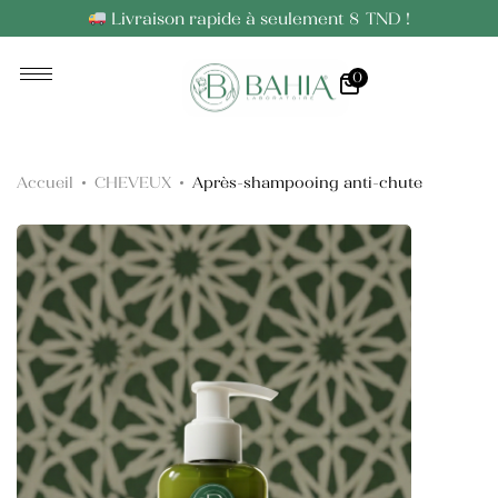
Livraison rapide à seulement 8 TND !
0
Huiles Essentielles
Huiles Végétales
Accueil
CHEVEUX
Après-shampooing anti-chute