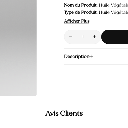
Produits Hammam
Nom du Produit
: Huile Végétal
Type de Produit
: Huile Végétal
Volume
: 30 ml
Savons
Afficher Plus
Durée de Conservation Après 
Ingrédients
: Huile d'Abricot, 
Serums
Origine
: Fabriqué en Tunisie pa
Description
Avis Clients