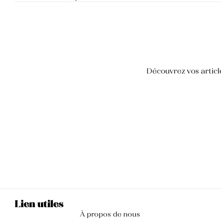
Crème mains et ongles
35,000
TND
Blush
Découvrez vos article
25,000
TND
Crème pour les mains anti-tâche
Lien utiles
À propos de nous