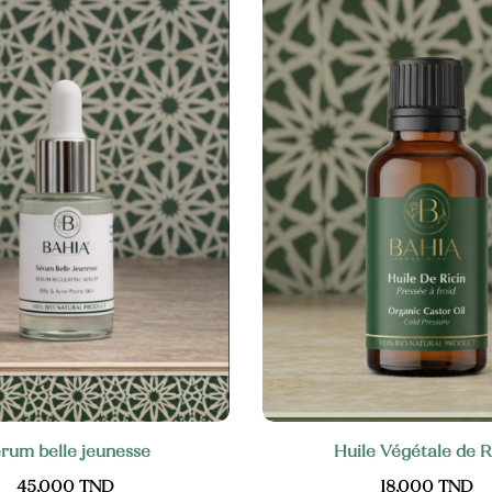
rum belle jeunesse
Huile Végétale de R
45,000
TND
18,000
TND