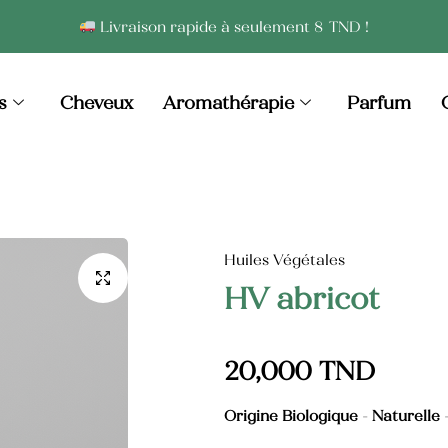
Livraison rapide à seulement 8 TND !
Crèmes
Argile
s
Cheveux
Aromathérapie
Parfum
Gel
Crème
Hydrolats
Deodorent
Lip gloss
Gel Douche
Huiles Végétales
HV abricot
Serum
Huiles de Massage
Lait de corps
20,000
TND
Masque
Origine Biologique
-
Naturelle