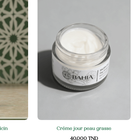
icin
Créme jour peau grasse
40,000
TND