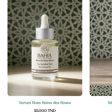
Blush Naturel Éclat de Roses
Serum Rose Reine des Roses
Sé
55,000
TND