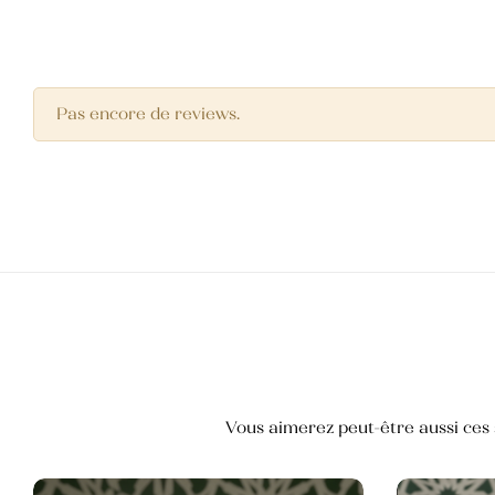
Pas encore de reviews.
Huile Végétale d’Argan
50,000
TND
Huile des pépins de figue de barbarie
145,000
TND
Vous aimerez peut-être aussi ces s
Crème pour les mains