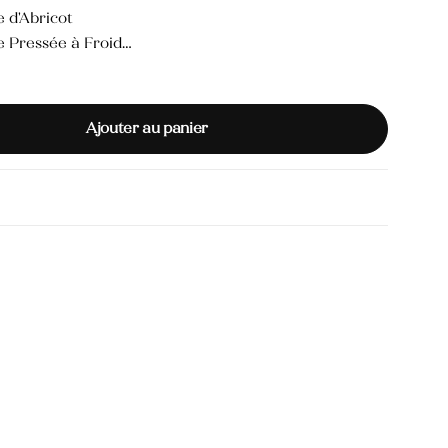
e d'Abricot
e Pressée à Froid
Ouverture
: 12 mois
Vitamine E (comme conservateur naturel)
Ajouter au panier
r la société
El Bochra