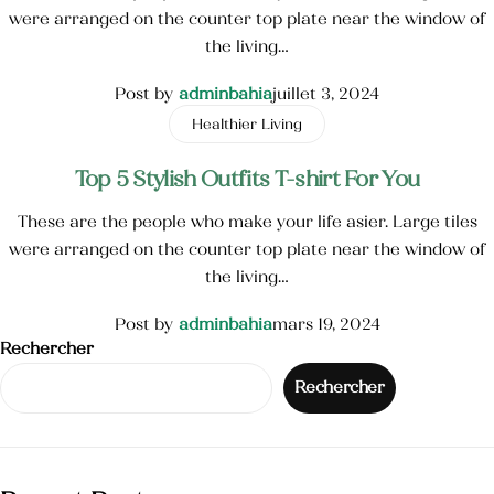
were arranged on the counter top plate near the window of
the living…
Catégories de soins du Corps
Post by
adminbahia
juillet 3, 2024
Healthier Living
Catégories de soins du visage
Top 5 Stylish Outfits T-shirt For You
Huile Végétale d’Argan
These are the people who make your life asier. Large tiles
HV des pépins de figue de barbarie
were arranged on the counter top plate near the window of
the living…
Post by
adminbahia
mars 19, 2024
Rechercher
Rechercher