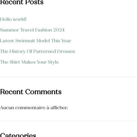
Recent Posts
Huile Végétale d’Argan
50,000
TND
Hello world!
Huile des pépins de
Summer Travel Fashion 2024
figue de barbarie
145,000
TND
Latest Swimsuit Model This Year
Crème pour les mains
The History Of Patterned Dresses
The Shirt Makes Your Style
Blush Naturel Éclat de Roses
Recent Comments
Aucun commentaire à afficher.
Categories