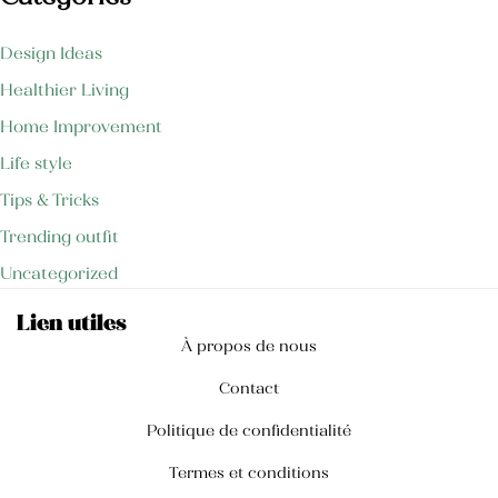
Crème mains et ongles
Design Ideas
35,000
TND
Healthier Living
Blush
Home Improvement
25,000
TND
Life style
Crème pour les mains anti-tâche
Tips & Tricks
Trending outfit
Uncategorized
Lien utiles
À propos de nous
Contact
Politique de confidentialité
Termes et conditions