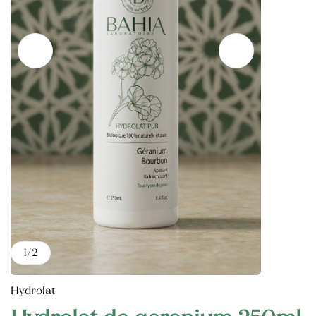
Catégories de soins du Corps
Catégories de soins du visage
Huile Végétale d’Argan
HV des pépins de figue de barbarie
1
/
2
Hydrolat