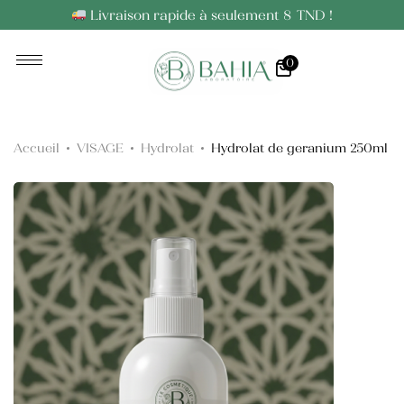
Livraison rapide à seulement 8 TND !
0
Huiles Essentielles
Huiles Végétales
Accueil
VISAGE
Hydrolat
Hydrolat de geranium 250ml