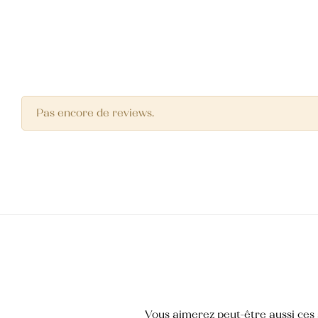
Pas encore de reviews.
Huile Végétale d’Argan
50,000
TND
Huile des pépins de figue de barbarie
145,000
TND
Crème pour les mains
Vous aimerez peut-être aussi ces s