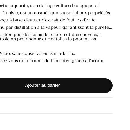
rtie piquante, issu de l'agriculture biologique et
, Tunisie, est un cosmétique sensoriel aux propriétés
nçu à base d'eau et d'extrait de feuilles d'ortie
u par distillation à la vapeur, garantissant la pureté
s. Idéal pour les soins de la peau et des cheveux, il
ttoie en profondeur et revitalise la peau et les
 bio, sans conservateurs ni additifs.
frez-vous un moment de bien-être grâce à l'arôme
 localement à Kairouan, Tunisie, soutenant
Ajouter au panier
tenu par distillation à la vapeur, préservant la qualité
ilisation sur le visage, le cuir chevelu et dans les
ral et délicat, procurant une sensation de bien-être