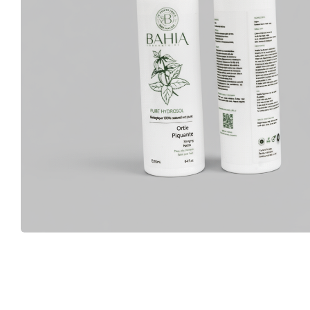
Catégories de soins du Corps
Catégories de soins du visage
Huile Végétale d’Argan
HV des pépins de figue de barbarie