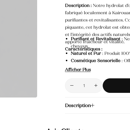
Produits Hammam
Description :
Notre hydrolat d'o
fabriqué localement à Kairouan
purifiantes et revitalisantes. Co
Savons
piquante, cet hydrolat est obten
et l'intégrité des actifs naturel
Serums
Purifiant et Revitalisant
: Ne
apporte fraîcheur et vitalité.
cheveux.
Caractéristiques :
Naturel et Pur
: Produit 100%
Cosmétique Sensorielle
: Of
herbacé et frais de l'ortie.
Afficher Plus
Produit de Terroir
: Fabriqué
l'économie régionale.
Méthode de Fabrication
: Ob
des actifs naturels.
Polyvalent
: Idéal pour une ut
Description
formulations cosmétiques.
Odeur Agréable
: Parfum flo
et de fraîcheur.