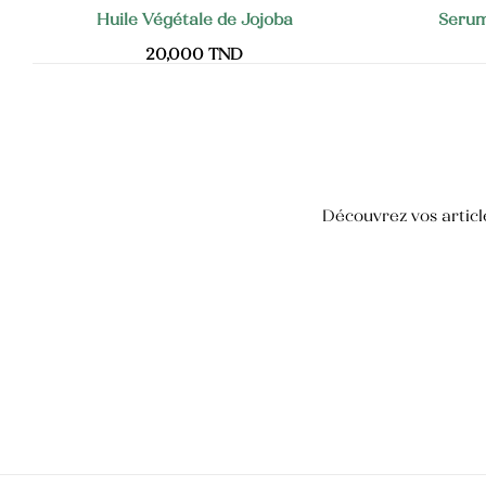
Huile Végétale de Jojoba
Serum
20,000
TND
Crème mains et ongles
35,000
TND
Blush
25,000
TND
Crème pour les mains anti-tâche
Découvrez vos article